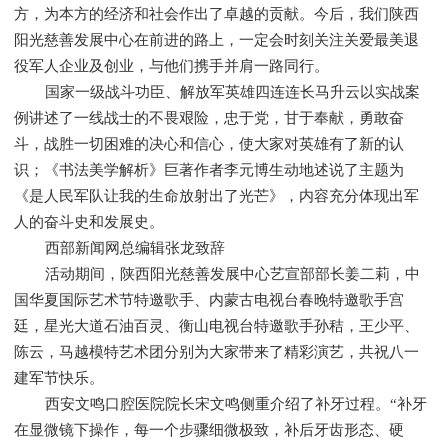
方，为本方的经济和社会作出了卓越的贡献。今后，我们陕西
阳光慈善发展中心在前进的路上，一定会时刻关注关爱最美退
役军人企业及创业，与他们携手并肩一路同行。
国家一级战斗功臣、解放军英雄四连连长马升云以实战案
例讲述了一线战士的不畏艰险，忠于党，甘于奉献，勇敢奋
斗，战胜一切困难的决心和信心，使大家对英雄有了新的认
识；《书法美学解析》巨著作者李元博生动地述说了主题为
《是人民军队让我的生命放射出了光芒》，内容充分体现出军
人的奋斗史和发展史。
西部新闻网总编辑张龙致辞
活动期间，陕西阳光慈善发展中心艺宣部部长姜二莉，中
国华夏国际艺术节特邀歌手、内蒙古电视台春晚特邀歌手宫
廷，星光大道石油百灵、衡山电视台特邀歌手孙秸，王少平、
陈云，马越模特艺术团分别为大家带来了精彩演艺，共祝八一
建军节快乐。
西安文鸣口腔医院院长宋文鸣侧重介绍了补牙过程。“补牙
在显微镜下操作，每一个步骤细微极致，补后牙齿形态、硬