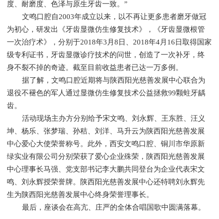
度、耐磨度、色泽与原生牙齿一致。”
文鸣口腔自2003年成立以来，以不再让更多患者磨牙做冠
为初心，研发出《牙齿显微仿生修复技术》，《牙齿显微根管
一次治疗术》，分别于2018年3月8日、2018年4月16日取得国家
级专利证书，牙齿显微诊疗技术的问世，创造了一次补牙，终
身不裂不掉的奇迹。截至目前收益患者已达一万多例。
据了解，文鸣口腔近期将与陕西阳光慈善发展中心联合为
退役不褪色的军人通过显微仿生修复技术公益拯救99颗蛀牙龋
齿。
活动现场主办方分别给予宋文鸣、刘永辉、王东胜、汪义
坤、杨乐、张梦瑞、孙秸、刘洋、马升云为陕西阳光慈善发展
中心爱心大使荣誉称号。此外，西安文鸣口腔、铜川市华原新
绿实业有限公司分别荣获了爱心企业殊荣，陕西阳光慈善发展
中心理事长马强、党支部书记李大鹏共同登台为企业代表宋文
鸣、刘永辉授荣誉牌。陕西阳光慈善发展中心还特聘刘永辉先
生为陕西阳光慈善发展中心终身荣誉理事长。
最后，座谈会在高亢、庄严的全体合唱国歌中圆满落幕。