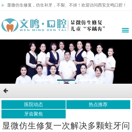
显微仿生修复，仿生补牙，不裂、不掉！欢迎访问西安文鸣口腔！
医院动态
热点推荐
牙齿聚焦
显微仿生修复一次解决多颗蛀牙问